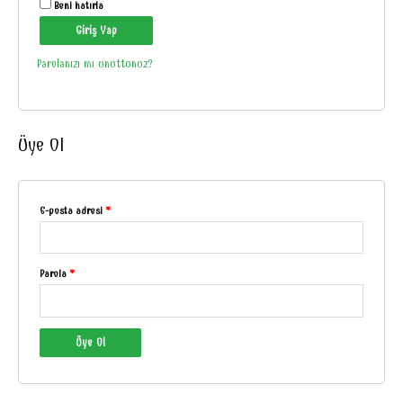
Beni hatırla
Giriş Yap
Parolanızı mı unuttunuz?
Üye Ol
E-posta adresi
*
Parola
*
Üye Ol