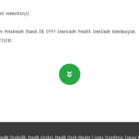
met vermekteyiz.
e Perakende Olarak İlk 1997 Senesinde Pendik Semtinde Kurulmuştur.
ETLERİ
endik Çiçekçilik, Pendik çiçekçi, Pendik Çiçek gönder
|
Astra WordPress Teması
t