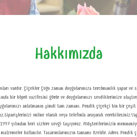
Hakkımızda
nlamları vardır. Çiçekler Çoğu zaman duygularımıza tercümanlık yapar ve
sında bir köprü vazifesini görür ve duygularımızı sevdiklerimize ulaştırı
uygularımızı anlatmanın şimdi tam zamanı. Pendik çiçekçi bin bir çeşit 
uz.Siparişlerinizi online olarak veya telefonla arayarak verebilirsiniz.Y
k 1997 yılından beri sizlere sevgi taşıyoruz. Müşterilerimizin memnuni
i malzemeler kullanılır. Tasarımlarımızın tamamı özeldir. Adres Pendik 