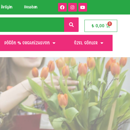
İletişim
Hesabım
₺
0,00
DÜĞÜN % ORGANIZASYON
ÖZEL GÜNLER