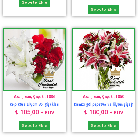
Sepete Ekle
Sepete Ekle
Aranjman, Çiçek : 1036
Aranjman, Çiçek : 1050
Kalp Küre Lilyum Gül Çiçekleri
Kırmızı gül papatya ve lilyum çiçeği
₺
105,00
₺
180,00
+ KDV
+ KDV
Sepete Ekle
Sepete Ekle