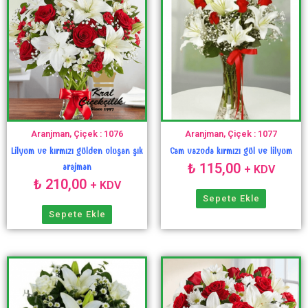
Aranjman, Çiçek : 1076
Aranjman, Çiçek : 1077
Lilyum ve kırmızı gülden oluşan şık
Cam vazoda kırmızı gül ve lilyum
₺
115,00
arajman
+ KDV
₺
210,00
+ KDV
Sepete Ekle
Sepete Ekle