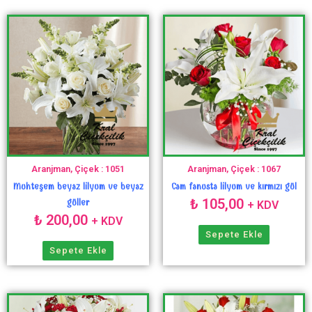
Aranjman, Çiçek : 1051
Aranjman, Çiçek : 1067
Muhteşem beyaz lilyum ve beyaz
Cam fanusta lilyum ve kırmızı gül
₺
105,00
güller
+ KDV
₺
200,00
+ KDV
Sepete Ekle
Sepete Ekle