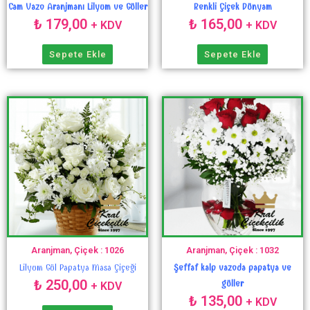
Cam Vazo Aranjmanı Lilyum ve Güller
Renkli Çiçek Dünyam
₺
179,00
₺
165,00
+ KDV
+ KDV
Sepete Ekle
Sepete Ekle
Aranjman, Çiçek : 1026
Aranjman, Çiçek : 1032
Lilyum Gül Papatya Masa Çiçeği
Şeffaf kalp vazoda papatya ve
₺
250,00
güller
+ KDV
₺
135,00
+ KDV