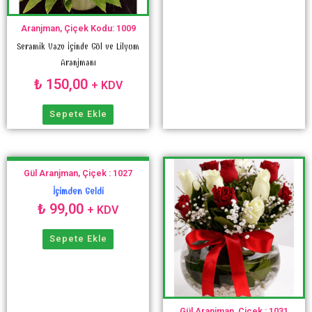
Aranjman, Çiçek Kodu: 1009
Seramik Vazo İçinde Gül ve Lilyum
Aranjmanı
₺
150,00
+ KDV
Sepete Ekle
Gül Aranjman, Çiçek : 1027
İçimden Geldi
₺
99,00
+ KDV
Sepete Ekle
Gül Aranjman, Çiçek : 1031