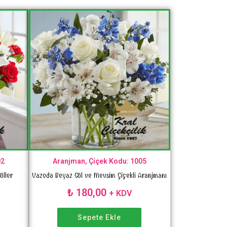
02
Aranjman, Çiçek Kodu: 1005
üller
Vazoda Beyaz Gül ve Mevsim Çiçekli Aranjmanı
₺
180,00
+ KDV
Sepete Ekle