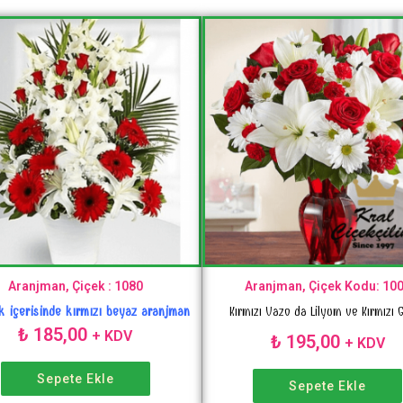
Aranjman, Çiçek : 1080
Aranjman, Çiçek Kodu: 10
k içerisinde kırmızı beyaz aranjman
Kırmızı Vazo da Lilyum ve Kırmızı G
₺
185,00
+ KDV
₺
195,00
+ KDV
Sepete Ekle
Sepete Ekle