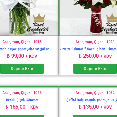
Aranjman, Çiçek : 1018
Aranjman, Çiçek : 1021
zoda beyaz papatyalar ve güller
Kırmızı Dekoratif Vazo İçinde Lilyum 
₺
99,00
₺
250,00
+ KDV
+ KDV
Sepete Ekle
Sepete Ekle
Aranjman, Çiçek : 1025
Aranjman, Çiçek : 1032
Renkli Çiçek Dünyam
Şeffaf kalp vazoda papatya ve g
₺
165,00
₺
135,00
+ KDV
+ KDV