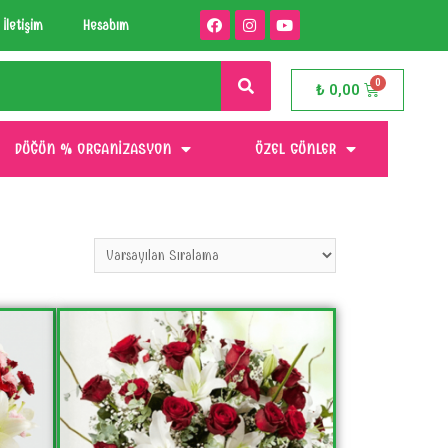
İletişim
Hesabım
₺
0,00
DÜĞÜN % ORGANIZASYON
ÖZEL GÜNLER