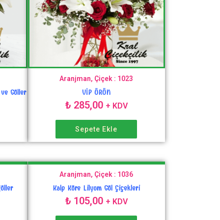
Aranjman, Çiçek : 1023
ve Güller
VİP ÜRÜN
₺
285,00
+ KDV
Sepete Ekle
Aranjman, Çiçek : 1036
üller
Kalp Küre Lilyum Gül Çiçekleri
₺
105,00
+ KDV