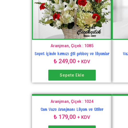
Aranjman, Çiçek : 1085
Sepet içinde kırmızı gül şebboy ve lilyumlar
Va
₺
249,00
+ KDV
Sepete Ekle
Aranjman, Çiçek : 1024
Cam Vazo Aranjmanı Lilyum ve Güller
₺
179,00
+ KDV