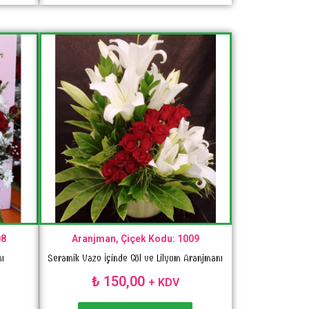
08
Aranjman, Çiçek Kodu: 1009
nı
Seramik Vazo İçinde Gül ve Lilyum Aranjmanı
₺
150,00
+ KDV