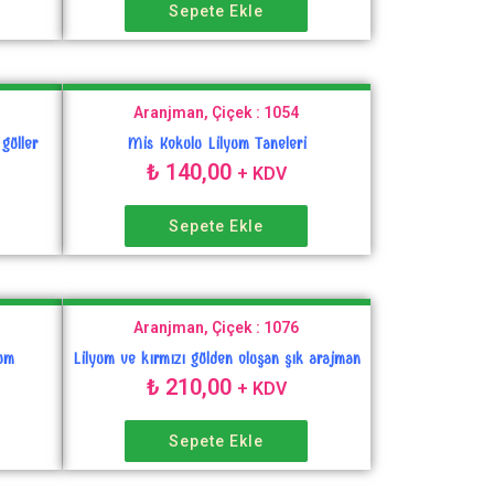
Sepete Ekle
Aranjman, Çiçek : 1054
güller
Mis Kokulu Lilyum Taneleri
₺
140,00
+ KDV
Sepete Ekle
Aranjman, Çiçek : 1076
yum
Lilyum ve kırmızı gülden oluşan şık arajman
₺
210,00
+ KDV
Sepete Ekle