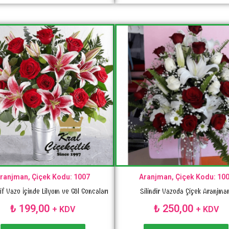
ranjman, Çiçek Kodu: 1007
Aranjman, Çiçek Kodu: 10
if Vazo İçinde Lilyum ve Gül Goncaları
Silindir Vazoda Çiçek Aranjma
₺
199,00
₺
250,00
+ KDV
+ KDV