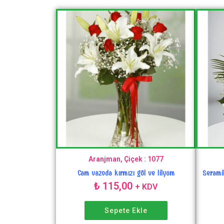
Aranjman, Çiçek : 1077
Cam vazoda kırmızı gül ve lilyum
Serami
₺
115,00
+ KDV
Sepete Ekle