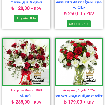
Mevsim Çiçek Aranjmanı
Kırmızı Dekoratif Vazo İçinde Lilyum
₺
120,00
ve Güller
+ KDV
₺
250,00
+ KDV
Sepete Ekle
Sepete Ekle
Aranjman, Çiçek : 1023
Aranjman, Çiçek : 1024
VİP ÜRÜN
Cam Vazo Aranjmanı Lilyum ve Güller
₺
285,00
₺
179,00
+ KDV
+ KDV