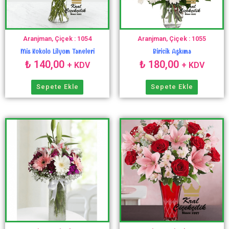
Aranjman, Çiçek : 1054
Aranjman, Çiçek : 1055
Mis Kokulu Lilyum Taneleri
Biricik Aşkıma
₺
140,00
₺
180,00
+ KDV
+ KDV
Sepete Ekle
Sepete Ekle