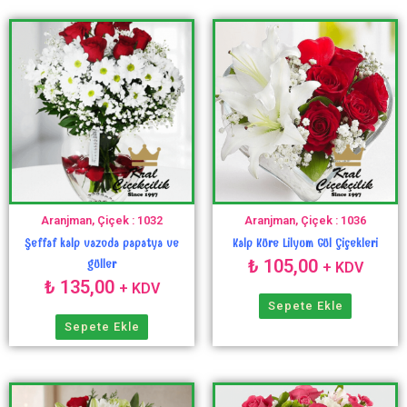
Aranjman, Çiçek : 1032
Aranjman, Çiçek : 1036
Şeffaf kalp vazoda papatya ve
Kalp Küre Lilyum Gül Çiçekleri
₺
105,00
güller
+ KDV
₺
135,00
+ KDV
Sepete Ekle
Sepete Ekle