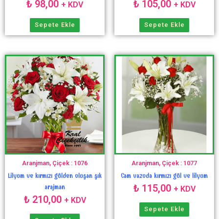
₺
98,00
₺
105,00
+ KDV
+ KDV
Sepete Ekle
Sepete Ekle
Aranjman, Çiçek : 1076
Aranjman, Çiçek : 1077
Lilyum ve kırmızı gülden oluşan şık
Cam vazoda kırmızı gül ve lilyum
₺
115,00
arajman
+ KDV
₺
210,00
+ KDV
Sepete Ekle