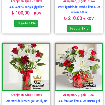
Aranjman, Çiçek : 1063
Aranjman, Çiçek : 1064
Cam vazoda karışık çiçekler
Vazo içerisinde pembe lilyum ve
₺
100,00
kırmızı güller
+ KDV
₺
210,00
+ KDV
Sepete Ekle
Sepete Ekle
Aranjman, Çiçek : 1066
Aranjman, Çiçek : 1067
Cam vazoda kırmızı gül ve lilyum
Cam fanusta lilyum ve kırmızı gül