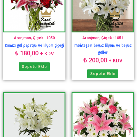
Aranjman, Çiçek : 1050
Aranjman, Çiçek : 1051
Kırmızı gül papatya ve lilyum çiçeği
Muhteşem beyaz lilyum ve beyaz
₺
180,00
güller
+ KDV
₺
200,00
+ KDV
Sepete Ekle
Sepete Ekle