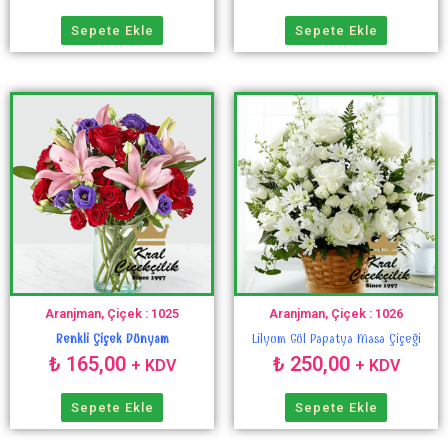
Sepete Ekle
Sepete Ekle
Aranjman, Çiçek : 1025
Aranjman, Çiçek : 1026
Renkli Çiçek Dünyam
Lilyum Gül Papatya Masa Çiçeği
₺
165,00
₺
250,00
+ KDV
+ KDV
Sepete Ekle
Sepete Ekle