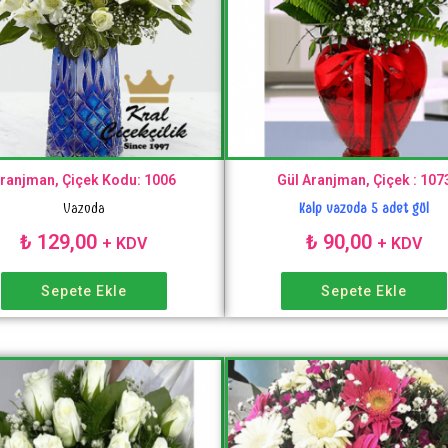
ranjman, Çiçek Kodu: 1006
Gül Aranjman, Çiçek : 107
Vazoda
Kalp vazoda 5 adet gül
₺
129,00
₺
90,00
+ KDV
+ KDV
Sepete Ekle
Sepete Ekle