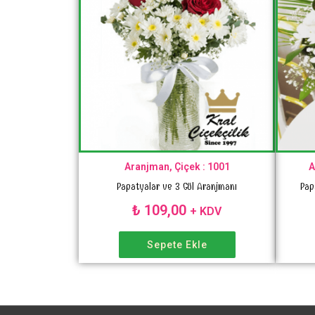
Aranjman, Çiçek : 1001
A
Papatyalar ve 3 Gül Aranjmanı
Pap
₺
109,00
+ KDV
Sepete Ekle