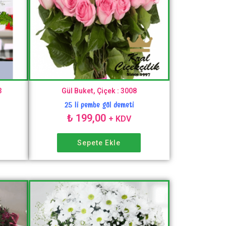
3
Gül Buket, Çiçek : 3008
25 li pembe gül demeti
₺
199,00
+ KDV
Sepete Ekle