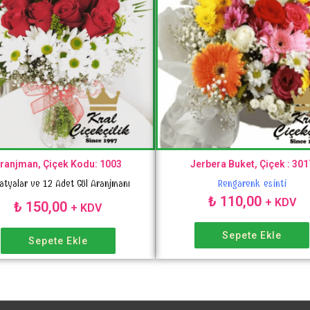
ranjman, Çiçek Kodu: 1003
Jerbera Buket, Çiçek : 301
Rengarenk esinti
atyalar ve 12 Adet Gül Aranjmanı
₺
110,00
+ KDV
₺
150,00
+ KDV
Sepete Ekle
Sepete Ekle