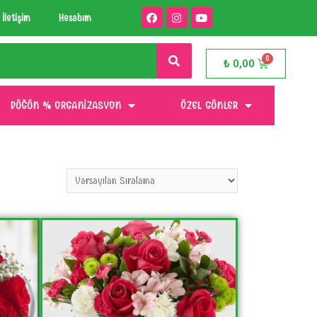
İletişim
Hesabım
₺
0,00
DÜĞÜN % ORGANIZASYON
ÖZEL GÜNLER