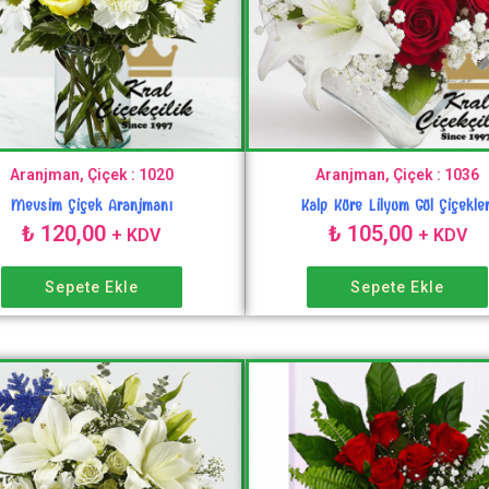
Aranjman, Çiçek : 1020
Aranjman, Çiçek : 1036
Mevsim Çiçek Aranjmanı
Kalp Küre Lilyum Gül Çiçekler
₺
120,00
₺
105,00
+ KDV
+ KDV
Sepete Ekle
Sepete Ekle