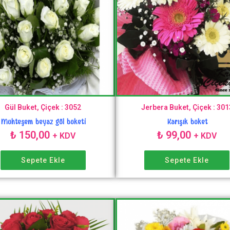
Gül Buket, Çiçek : 3052
Jerbera Buket, Çiçek : 301
Muhteşem beyaz gül buketi
Karışık buket
₺
150,00
₺
99,00
+ KDV
+ KDV
Sepete Ekle
Sepete Ekle