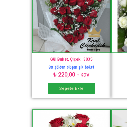
Gül Buket, Çiçek : 3035
30 gülden oluşan şık buket
₺
220,00
+ KDV
Sepete Ekle