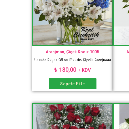
Aranjman, Çiçek Kodu: 1005
A
Vazoda Beyaz Gül ve Mevsim Çiçekli Aranjmanı
₺
180,00
+ KDV
Sepete Ekle