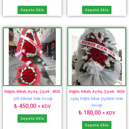
Sepete Ekle
Sepete Ekle
Düğün, Nikah, Açılış, Çiçek : 4025
Düğün, Nikah, Açılış, Çiçek : 4026
Çift Göbekli Gelin Duvağı
Açılış Düğün Nikah Çiçekleri Gelin
₺
450,00
Duvağı
+ KDV
₺
180,00
+ KDV
Sepete Ekle
Sepete Ekle