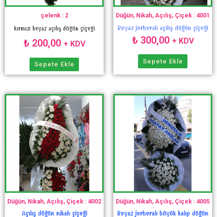
çelenk : 2
Düğün, Nikah, Açılış, Çiçek : 4001
Beyaz jerberalı açılış düğün çiçeği
kırmızı beyaz açılış düğün çiçeği
₺
300,00
+ KDV
₺
200,00
+ KDV
Sepete Ekle
Sepete Ekle
Düğün, Nikah, Açılış, Çiçek : 4002
Düğün, Nikah, Açılış, Çiçek : 4005
Açılış düğün nikah çiçeği
Beyaz jerberalı büyük kalıp düğün