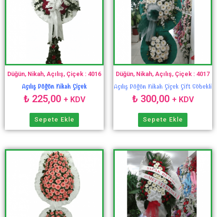
Düğün, Nikah, Açılış, Çiçek : 4016
Düğün, Nikah, Açılış, Çiçek : 4017
Açılış Düğün Nikah Çiçek
Açılış Düğün Nikah Çiçek Çift Göbekli
₺
225,00
₺
300,00
+ KDV
+ KDV
Sepete Ekle
Sepete Ekle