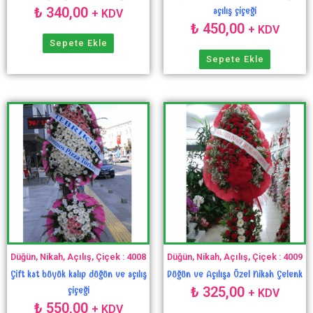
₺
340,00
açılış çiçeği
+ KDV
₺
450,00
+ KDV
Sepete Ekle
Sepete Ekle
Düğün, Nikah, Açılış, Çiçek : 4008
Düğün, Nikah, Açılış, Çiçek : 4009
Çift kat büyük kalıp düğün ve açılış
Düğün ve Açılışa Özel Nikah Çelenk
₺
325,00
çiçeği
+ KDV
₺
550,00
+ KDV