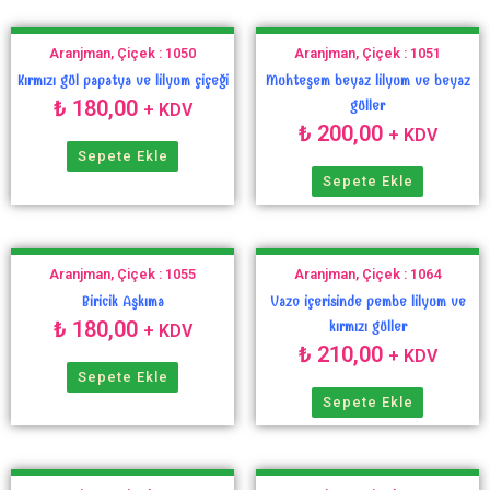
Aranjman, Çiçek : 1050
Aranjman, Çiçek : 1051
Kırmızı gül papatya ve lilyum çiçeği
Muhteşem beyaz lilyum ve beyaz
₺
180,00
güller
+ KDV
₺
200,00
+ KDV
Sepete Ekle
Sepete Ekle
Aranjman, Çiçek : 1055
Aranjman, Çiçek : 1064
Biricik Aşkıma
Vazo içerisinde pembe lilyum ve
₺
180,00
kırmızı güller
+ KDV
₺
210,00
+ KDV
Sepete Ekle
Sepete Ekle