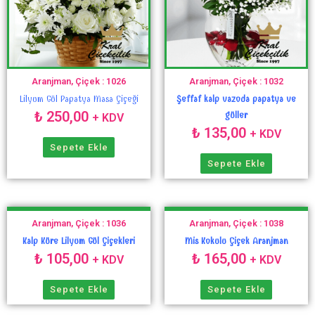
Aranjman, Çiçek : 1026
Aranjman, Çiçek : 1032
Lilyum Gül Papatya Masa Çiçeği
Şeffaf kalp vazoda papatya ve
₺
250,00
güller
+ KDV
₺
135,00
+ KDV
Sepete Ekle
Sepete Ekle
Aranjman, Çiçek : 1036
Aranjman, Çiçek : 1038
Kalp Küre Lilyum Gül Çiçekleri
Mis Kokulu Çiçek Aranjman
₺
105,00
₺
165,00
+ KDV
+ KDV
Sepete Ekle
Sepete Ekle