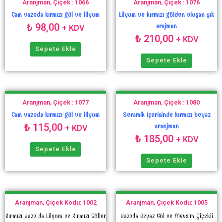
Aranjman, Çiçek : 1066
Aranjman, Çiçek : 1076
Cam vazoda kırmızı gül ve lilyum
Lilyum ve kırmızı gülden oluşan şık
₺
98,00
arajman
+ KDV
₺
210,00
+ KDV
Sepete Ekle
Sepete Ekle
Aranjman, Çiçek : 1077
Aranjman, Çiçek : 1080
Cam vazoda kırmızı gül ve lilyum
Seramik içerisinde kırmızı beyaz
₺
115,00
aranjman
+ KDV
₺
185,00
+ KDV
Sepete Ekle
Sepete Ekle
Aranjman, Çiçek Kodu: 1002
Aranjman, Çiçek Kodu: 1005
Kırmızı Vazo da Lilyum ve Kırmızı Güller
Vazoda Beyaz Gül ve Mevsim Çiçekli