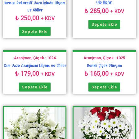
Kırmızı Dekoratif Vazo İçinde Lilyum
VİP ÜRÜN
₺
285,00
ve Güller
+ KDV
₺
250,00
+ KDV
Sepete Ekle
Sepete Ekle
Aranjman, Çiçek : 1024
Aranjman, Çiçek : 1025
Cam Vazo Aranjmanı Lilyum ve Güller
Renkli Çiçek Dünyam
₺
179,00
₺
165,00
+ KDV
+ KDV
Sepete Ekle
Sepete Ekle