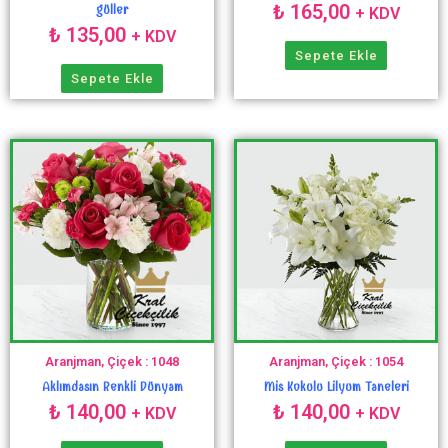
₺
165,00
güller
+ KDV
₺
135,00
+ KDV
Sepete Ekle
Sepete Ekle
Aranjman, Çiçek : 1048
Aranjman, Çiçek : 1054
Aklımdasın Renkli Dünyam
Mis Kokulu Lilyum Taneleri
₺
140,00
₺
140,00
+ KDV
+ KDV