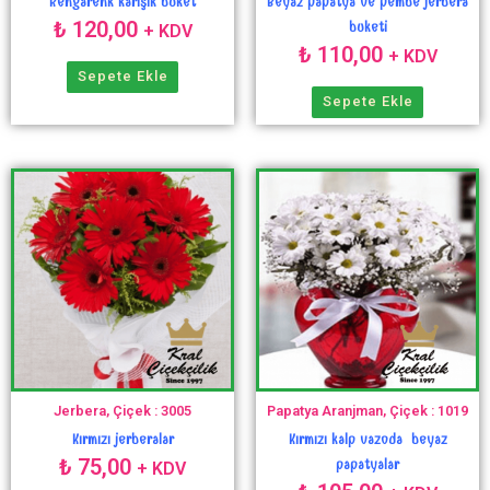
Rengarenk karışık buket
Beyaz papatya ve pembe jerbera
₺
120,00
buketi
+ KDV
₺
110,00
+ KDV
Sepete Ekle
Sepete Ekle
Jerbera, Çiçek : 3005
Papatya Aranjman, Çiçek : 1019
Kırmızı jerberalar
Kırmızı kalp vazoda beyaz
₺
75,00
papatyalar
+ KDV