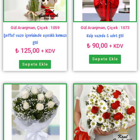
Gül Aranjman, Çiçek : 1059
Gül Aranjman, Çiçek : 1073
Şeffaf vazo içerisinde ayıcıklı kırmızı
Kalp vazoda 5 adet gül
gül
₺
90,00
+ KDV
₺
125,00
+ KDV
Sepete Ekle
Sepete Ekle