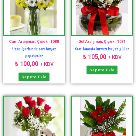
Cam Aranjman, Çiçek : 1088
Gül Aranjman, Çiçek : 1031
Vazo içerisinde sarı beyaz
Cam fanusta kırmızı beyaz güller
₺
105,00
papatyalar
+ KDV
₺
100,00
+ KDV
Sepete Ekle
Sepete Ekle