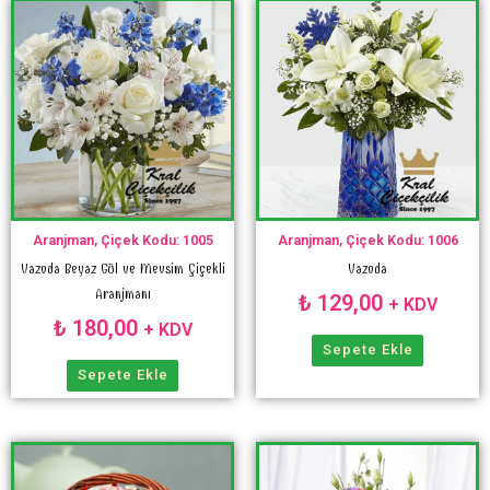
Aranjman, Çiçek Kodu: 1005
Aranjman, Çiçek Kodu: 1006
Vazoda Beyaz Gül ve Mevsim Çiçekli
Vazoda
Aranjmanı
₺
129,00
+ KDV
₺
180,00
+ KDV
Sepete Ekle
Sepete Ekle