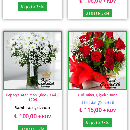
₺
105,00
+ KDV
Sepete Ekle
Sepete Ekle
Papatya Aranjman, Çiçek Kodu:
Gül Buket, Çiçek : 3027
1004
11 li ithal gül buketi
Vazoda Papatya Demeti
₺
115,00
+ KDV
₺
100,00
+ KDV
Sepete Ekle
Sepete Ekle