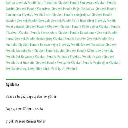
Ballıca çiçekçi
,
Pendik Batı Mahallesi Çiçekçi
,
Pendik Çamçeşme çiçekçi
,
Pendik
Çamlık Çiçekçi
,
Pendik Çınardere Çiçekçi
,
Pendik Doğu Mahallesi Çiçekçi
,
Pendik
Dumlupınar Çiçekçi
,
Pendik Emirli Çiçekçi
,
Pendik ertuğrulgazi Çiçekçi
,
Pendik
Esenler Çiçekçi
,
Pendik Esenyalı Çiçekçi
,
Pendik Fatih Mahallesi Çiçekçi
,
Pendik
Fevzi çakmak Çiçekçi
,
Pendik Göçbeyli Çiçekçi
,
Pendik Güllü bağlar Çiçekçi
,
Pendik
Güzelyalı Çiçekçi
,
Pendik Harmandere Çiçekçi
,
Pendik Kavakpınar Çiçekçi
,
Pendik
Kurna Çiçekçi
,
Pendik Kurtdoğmuş Çiçekçi
,
Pendik Kurtköy Çiçekçi
,
Pendik Orta
Mahalle Çiçekçi
,
Pendik Ramazanoğlu Çiçekçi
,
Pendik Sanayi Mahallesi Çiçekçi
,
Pendik Sapanbağları Çiçekçi
,
Pendik Şeyhli Çiçekçi
,
Pendik Sülüntepe Çiçekçi
,
Pendik Üst Kaynarca Çiçekçi
,
Pendik Velibaba Çiçekçi
,
Pendik Yayalar Çiçekçi
,
Pendik Yeni Mahalle Çiçekçi
,
Pendik Yenişehir Çiçekçi
,
Pendik Yeşilbağlar Çiçekçi
,
Seni Seviyorum
,
Sevgililier Günü
,
Yeni İş
,
Yıl Dönümü
Açıklama
Vazoda beyaz papatyalar ve güller
Papatya ve Güller Vazoda
Çiçek Vazosu Kırmızı Güller