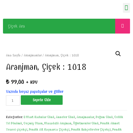
Ana Sayfa
/
Aranjmanlar
/ Aranjman, Çiçek : 1018
Aranjman, Çiçek : 1018
₺
99,00
+ KDV
Vazoda beyaz papatyalar ve güller
Sepete Ekle
Kategoriler:
8 Mart Kadınlar Günü
,
Anneler Günü
,
Aranjmanlar
,
Doğum Günü
,
Evlilik
Yıl Dönümü
,
Geçmiş Olsun
,
Masaüstü Arajman
,
Öğretmenler Günü
,
Pendik Ahmet
Yesevi çiçekçi
,
Pendik Alt Kaynarca Çiçekçi
,
Pendik Bahçelievler Çiçekçi
,
Pendik