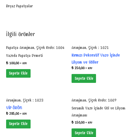
Beyaz Papatyalar
İlgili ürünler
Papatya Aranjman, Çiçek Kodu: 1004
Aranjman, Çiçek : 1021
Kırmızı Dekoratif Vazo İçinde
Vazoda Papatya Demeti
Lilyum ve Güller
₺
100,00
+ KDV
₺
250,00
+ KDV
Sepete Ekle
Sepete Ekle
Aranjman, Çiçek : 1023
Aranjman, Çiçek Kodu: 1009
VİP ÜRÜN
Seramik Vazo İçinde Gül ve Lilyum
₺
285,00
+ KDV
Aranjmanı
₺
150,00
+ KDV
Sepete Ekle
Sepete Ekle